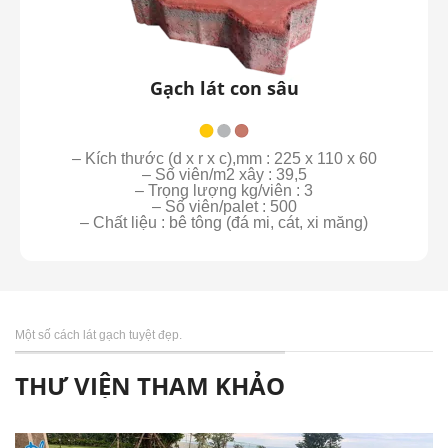
Gạch lát con sâu
– Kích thước (d x r x c),mm : 225 x 110 x 60
– Số viên/m2 xây : 39,5
– Trọng lượng kg/viên : 3
– Số viên/palet : 500
– Chất liệu : bê tông (đá mi, cát, xi măng)
Một số cách lát gạch tuyệt đẹp.
THƯ VIỆN THAM KHẢO