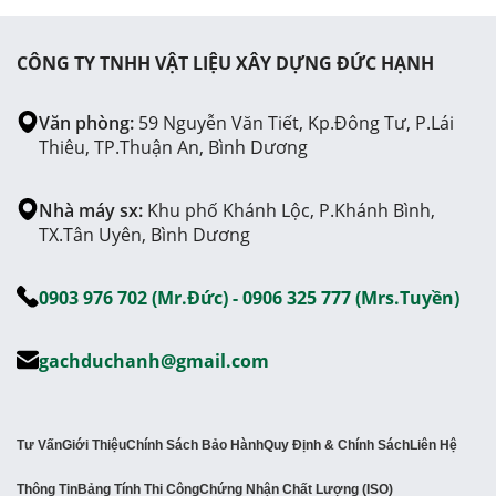
CÔNG TY TNHH VẬT LIỆU XÂY DỰNG ĐỨC HẠNH
Văn phòng:
59 Nguyễn Văn Tiết, Kp.Đông Tư, P.Lái
Thiêu, TP.Thuận An, Bình Dương
Nhà máy sx:
Khu phố Khánh Lộc, P.Khánh Bình,
TX.Tân Uyên, Bình Dương
0903 976 702 (Mr.Đức) - 0906 325 777 (Mrs.Tuyền)
gachduchanh@gmail.com
Tư Vấn
Giới Thiệu
Chính Sách Bảo Hành
Quy Định & Chính Sách
Liên Hệ
Thông Tin
Bảng Tính Thi Công
Chứng Nhận Chất Lượng (ISO)