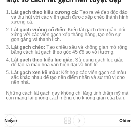
Lát gạch theo kiểu xương cá:
Tạo ra vẻ đẹp độc đáo
và thu hút với các viên gạch được xếp chéo thành hình
xương cá.
Lát gạch vuông cổ điển:
Kiểu lát gạch đơn giản, đối
xứng với các viên gạch xếp thẳng hàng, tạo nên sự
gọn gàng và thanh lịch.
Lát gạch chéo:
Tạo chiều sâu và không gian mở rộng
bằng cách lát gạch theo góc 45 độ so với tường.
Lát gạch theo kiểu lục giác:
Sử dụng gạch lục giác
để tạo ra mẫu hoa văn hiện đại và tinh tế.
Lát gạch xen kẽ màu:
Kết hợp các viên gạch có màu
sắc khác nhau để tạo nên điểm nhấn và sự thú vị cho
nền nhà.
Những cách lát gạch này không chỉ tăng tính thẩm mỹ mà
còn mang lại phong cách riêng cho không gian của bạn.
Newer
Older