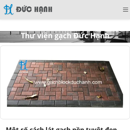
Thư viện gạch Đức Hạnh
Một số cách lát gạch nền tuyệt đẹp